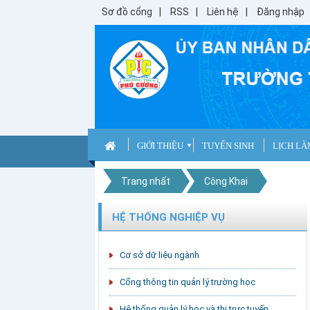
Sơ đồ cổng
RSS
Liên hệ
Đăng nhập
GIỚI THIỆU
TUYỂN SINH
LỊCH LÀ
▼
Trang nhất
Công Khai
HỆ THỐNG NGHIỆP VỤ
Cơ sở dữ liệu ngành
Cổng thông tin quản lý trường học
Hệ thống quản lý học và thi trực tuyến