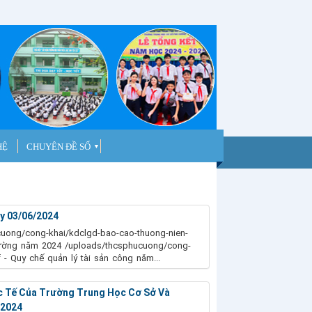
HỆ
CHUYÊN ĐỀ SỐ
▼
y 03/06/2024
hucuong/cong-khai/kdclgd-bao-cao-thuong-nien-
̀ trường năm 2024 /uploads/thcsphucuong/cong-
uy chế quản lý tài sản công năm...
c Tế Của Trường Trung Học Cơ Sở Và
-2024