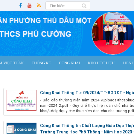
M VIỆC TUẦN
THỐNG KÊ
CÔNG KHAI
KHO HỌC LIỆU
LIÊN 
Công Khai Thông Tư: 09/2024/TT-BGDĐT - Ngà
- Báo cáo thường niên năm 2024 /uploads/thcsp
nam-2024_2.pdf - Quy chế thực hiện dân chủ nha
khai/kdclgdquy-che-thuc-hien-dan-chu-nha-truong.pdf - Q
Công Khai Thông tin Chất Lượng Giáo Dục Thự
Trường Trung Học Phổ Thông - Năm Học 2023