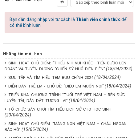
Bạn cần đăng nhập với tư cách là
Thành viên chính thức
để
có thể bình luận
Những tin mới hơn
SINH HOẠT CHỦ ĐIỂM: “THIẾU NHI VUI KHỎE –TIẾN BƯỚC LÊN
(18/04/2024)
ĐOÀN” VÀ TUYÊN DƯƠNG “CHIẾN SỸ NHỎ ĐIỆN BIÊN”
(18/04/2024)
SƯU TẬP VÀ TÌM HIỂU TEM BƯU CHÍNH 2024
(18/04/2024)
DIỄN ĐÀN TRẺ EM - CHỦ ĐỀ: “ĐIỀU EM MUỐN NÓI”
TRIỂN KHAI CHƯƠNG TRÌNH “TUỔI TRẺ VIỆT NAM – RÈN ĐỨC
(18/04/2024)
LUYỆN TÀI, DẪN DẮT TƯƠNG LAI”
TỔ CHỨC SÂN CHƠI TÌM HIỂU LỊCH SỬ CHO HỌC SINH
(23/04/2024)
SINH HOẠT CHỦ ĐIỂM: “MĂNG NON VIỆT NAM – CHÁU NGOAN
(15/05/2024)
BÁC HỒ”