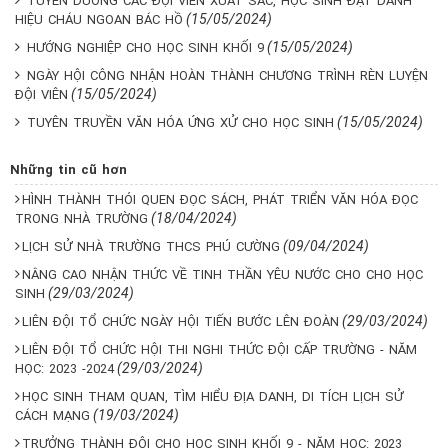
TUYÊN DƯƠNG CÁC ĐỘI VIÊN XUẤT SẮC, HỌC SINH ĐẠT DANH
(15/05/2024)
HIỆU CHÁU NGOAN BÁC HỒ
(15/05/2024)
HƯỚNG NGHIỆP CHO HỌC SINH KHỐI 9
NGÀY HỘI CÔNG NHẬN HOÀN THÀNH CHƯƠNG TRÌNH RÈN LUYỆN
(15/05/2024)
ĐỘI VIÊN
(15/05/2024)
TUYÊN TRUYỀN VĂN HÓA ỨNG XỬ CHO HỌC SINH
Những tin cũ hơn
HÌNH THÀNH THÓI QUEN ĐỌC SÁCH, PHÁT TRIỂN VĂN HÓA ĐỌC
(18/04/2024)
TRONG NHÀ TRƯỜNG
(09/04/2024)
LỊCH SỬ NHÀ TRƯỜNG THCS PHÚ CƯỜNG
NÂNG CAO NHẬN THỨC VỀ TINH THẦN YÊU NƯỚC CHO CHO HỌC
(29/03/2024)
SINH
(29/03/2024)
LIÊN ĐỘI TỔ CHỨC NGÀY HỘI TIẾN BƯỚC LÊN ĐOÀN
LIÊN ĐỘI TỔ CHỨC HỘI THI NGHI THỨC ĐỘI CẤP TRƯỜNG - NĂM
(29/03/2024)
HỌC: 2023 -2024
HỌC SINH THAM QUAN, TÌM HIỂU ĐỊA DANH, DI TÍCH LỊCH SỬ
(19/03/2024)
CÁCH MẠNG
TRƯỞNG THÀNH ĐỘI CHO HỌC SINH KHỐI 9 - NĂM HỌC: 2023