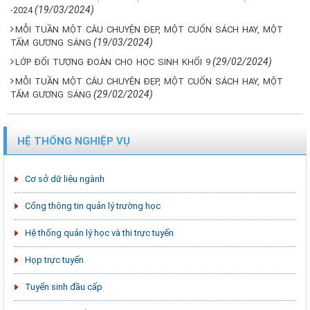
(19/03/2024)
-2024
MỖI TUẦN MỘT CÂU CHUYỆN ĐẸP, MỘT CUỐN SÁCH HAY, MỘT
(19/03/2024)
TẤM GƯƠNG SÁNG
(29/02/2024)
LỚP ĐỐI TƯỢNG ĐOÀN CHO HỌC SINH KHỐI 9
MỖI TUẦN MỘT CÂU CHUYỆN ĐẸP, MỘT CUỐN SÁCH HAY, MỘT
(29/02/2024)
TẤM GƯƠNG SÁNG
HỆ THỐNG NGHIỆP VỤ
Cơ sở dữ liệu ngành
Cổng thông tin quản lý trường học
Hệ thống quản lý học và thi trực tuyến
Họp trực tuyến
Tuyển sinh đầu cấp