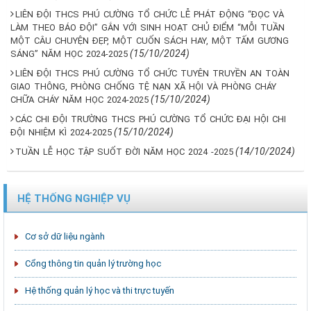
LIÊN ĐỘI THCS PHÚ CƯỜNG TỔ CHỨC LỄ PHÁT ĐỘNG “ĐỌC VÀ
LÀM THEO BÁO ĐỘI” GẮN VỚI SINH HOẠT CHỦ ĐIỂM “MỖI TUẦN
MỘT CÂU CHUYỆN ĐẸP, MỘT CUỐN SÁCH HAY, MỘT TẤM GƯƠNG
(15/10/2024)
SÁNG” NĂM HỌC 2024-2025
LIÊN ĐỘI THCS PHÚ CƯỜNG TỔ CHỨC TUYÊN TRUYỀN AN TOÀN
GIAO THÔNG, PHÒNG CHỐNG TỆ NẠN XÃ HỘI VÀ PHÒNG CHÁY
(15/10/2024)
CHỮA CHÁY NĂM HỌC 2024-2025
CÁC CHI ĐỘI TRƯỜNG THCS PHÚ CƯỜNG TỔ CHỨC ĐẠI HỘI CHI
(15/10/2024)
ĐỘI NHIỆM KÌ 2024-2025
(14/10/2024)
TUẦN LỄ HỌC TẬP SUỐT ĐỜI NĂM HỌC 2024 -2025
HỆ THỐNG NGHIỆP VỤ
Cơ sở dữ liệu ngành
Cổng thông tin quản lý trường học
Hệ thống quản lý học và thi trực tuyến