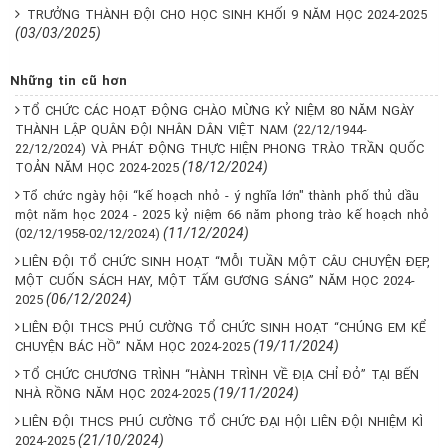
TRƯỞNG THÀNH ĐỘI CHO HỌC SINH KHỐI 9 NĂM HỌC 2024-2025
(03/03/2025)
Những tin cũ hơn
TỔ CHỨC CÁC HOẠT ĐỘNG CHÀO MỪNG KỶ NIỆM 80 NĂM NGÀY
THÀNH LẬP QUÂN ĐỘI NHÂN DÂN VIỆT NAM (22/12/1944-
22/12/2024) VÀ PHÁT ĐỘNG THỰC HIỆN PHONG TRÀO TRẦN QUỐC
(18/12/2024)
TOẢN NĂM HỌC 2024-2025
Tổ chức ngày hội “kế hoạch nhỏ - ý nghĩa lớn" thành phố thủ dầu
một năm học 2024 - 2025 kỷ niệm 66 năm phong trào kế hoạch nhỏ
(11/12/2024)
(02/12/1958-02/12/2024)
LIÊN ĐỘI TỔ CHỨC SINH HOẠT “MỖI TUẦN MỘT CÂU CHUYỆN ĐẸP,
MỘT CUỐN SÁCH HAY, MỘT TẤM GƯƠNG SÁNG” NĂM HỌC 2024-
(06/12/2024)
2025
LIÊN ĐỘI THCS PHÚ CƯỜNG TỔ CHỨC SINH HOẠT “CHÚNG EM KỂ
(19/11/2024)
CHUYỆN BÁC HỒ” NĂM HỌC 2024-2025
TỔ CHỨC CHƯƠNG TRÌNH “HÀNH TRÌNH VỀ ĐỊA CHỈ ĐỎ” TẠI BẾN
(19/11/2024)
NHÀ RỒNG NĂM HỌC 2024-2025
LIÊN ĐỘI THCS PHÚ CƯỜNG TỔ CHỨC ĐẠI HỘI LIÊN ĐỘI NHIỆM KÌ
(21/10/2024)
2024-2025