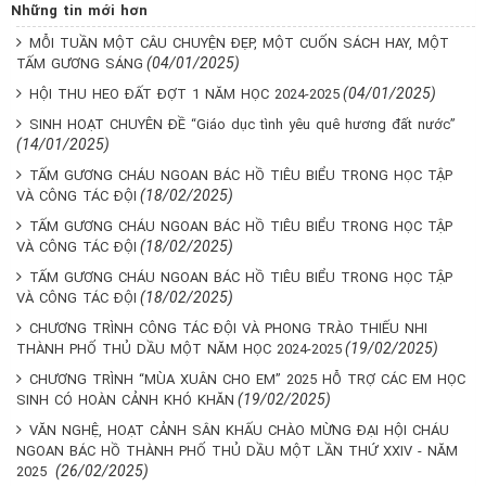
Những tin mới hơn
MỖI TUẦN MỘT CÂU CHUYỆN ĐẸP, MỘT CUỐN SÁCH HAY, MỘT
(04/01/2025)
TẤM GƯƠNG SÁNG
(04/01/2025)
HỘI THU HEO ĐẤT ĐỢT 1 NĂM HỌC 2024-2025
SINH HOẠT CHUYÊN ĐỀ “Giáo dục tình yêu quê hương đất nước”
(14/01/2025)
TẤM GƯƠNG CHÁU NGOAN BÁC HỒ TIÊU BIỂU TRONG HỌC TẬP
(18/02/2025)
VÀ CÔNG TÁC ĐỘI
TẤM GƯƠNG CHÁU NGOAN BÁC HỒ TIÊU BIỂU TRONG HỌC TẬP
(18/02/2025)
VÀ CÔNG TÁC ĐỘI
TẤM GƯƠNG CHÁU NGOAN BÁC HỒ TIÊU BIỂU TRONG HỌC TẬP
(18/02/2025)
VÀ CÔNG TÁC ĐỘI
CHƯƠNG TRÌNH CÔNG TÁC ĐỘI VÀ PHONG TRÀO THIẾU NHI
(19/02/2025)
THÀNH PHỐ THỦ DẦU MỘT NĂM HỌC 2024-2025
CHƯƠNG TRÌNH “MÙA XUÂN CHO EM” 2025 HỖ TRỢ CÁC EM HỌC
(19/02/2025)
SINH CÓ HOÀN CẢNH KHÓ KHĂN
VĂN NGHỆ, HOẠT CẢNH SÂN KHẤU CHÀO MỪNG ĐẠI HỘI CHÁU
NGOAN BÁC HỒ THÀNH PHỐ THỦ DẦU MỘT LẦN THỨ XXIV - NĂM
(26/02/2025)
2025