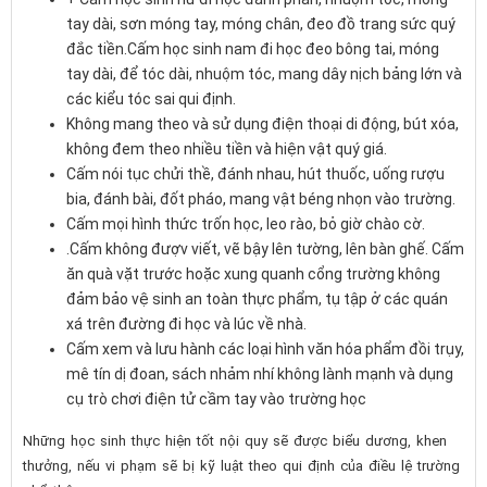
tay dài, sơn móng tay, móng chân, đeo đồ trang sức quý
đắc tiền.Cấm học sinh nam đi học đeo bông tai, móng
tay dài, để tóc dài, nhuộm tóc, mang dây nịch bảng lớn và
các kiểu tóc sai qui định.
Không mang theo và sử dụng điện thoại di động, bút xóa,
không đem theo nhiều tiền và hiện vật quý giá.
Cấm nói tục chửi thề, đánh nhau, hút thuốc, uống rượu
bia, đánh bài, đốt pháo, mang vật béng nhọn vào trường.
Cấm mọi hình thức trốn học, leo rào, bỏ giờ chào cờ.
.Cấm không đượv viết, vẽ bậy lên tường, lên bàn ghế. Cấm
ăn quà vặt trước hoặc xung quanh cổng trường không
đảm bảo vệ sinh an toàn thực phẩm, tụ tập ở các quán
xá trên đường đi học và lúc về nhà.
Cấm xem và lưu hành các loại hình văn hóa phẩm đồi trụy,
mê tín dị đoan, sách nhảm nhí không lành mạnh và dụng
cụ trò chơi điện tử cầm tay vào trường học
Những học sinh thực hiện tốt nội quy sẽ được biểu dương, khen
thưởng, nếu vi phạm sẽ bị kỹ luật theo qui định của điều lệ trường