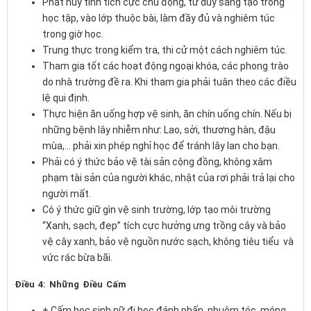
Phát huy tính tích cực chủ động, tư duy sáng tạo trong
học tập, vào lớp thuộc bài, làm đầy đủ và nghiêm túc
trong giờ học.
Trung thực trong kiểm tra, thi cử một cách nghiêm túc.
Tham gia tốt các hoạt động ngoại khóa, các phong trào
do nhà trường đề ra. Khi tham gia phải tuân theo các điều
lệ qui định.
Thực hiện ăn uống hợp vệ sinh, ăn chín uống chín. Nếu bị
những bệnh lây nhiễm như: Lao, sởi, thương hàn, đậu
mùa,… phải xin phép nghỉ học để tránh lây lan cho bạn.
Phải có ý thức bảo vệ tài sản cộng đồng, không xâm
phạm tài sản của người khác, nhật của rơi phải trả lại cho
người mất.
Có ý thức giữ gìn vệ sinh trường, lớp tạo môi trường
“Xanh, sạch, đẹp” tích cực hưởng ưng trồng cây và bảo
vệ cây xanh, bảo vệ nguồn nước sạch, không tiêu tiểu và
vức rác bừa bãi.
Điều 4: Những Điều Cấm
+ Cấm học sinh nữ đi học đánh phấn, nhuộm tóc, móng