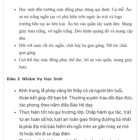
Học sinh đến trường mặc đồng phục đúng qui định. Cụ thể: Áo
sơ mi trắng ngắn tay có phù hiệu trên ngực áo trái và logo
trường bên tay áo bên trái. Áo bỏ vào quần tây xanh đen. Mang
giày bata trắng, vớ ngắn trắng. Đeo khăn quàng đỏ và mang cặp
đen.
Đối với nam cắt tóc ngắn, chải bảy ba gọn gàng; Nữ tóc chải
gọn gàng.
Giờ thể dục mặc đồng phục thể dục, bỏ áo vào quần, mang giày
bata.
Điều 3: Nhiệm Vụ Học Sinh
Kính trọng, lễ phép vâng lời thầy cô và người lớn tuổi,
đoàn kết giúp đỡ bạn bè. Thường xuyên trau dồi đạo đức,
tác phong theo năm điều Bác Hô dạy.
Thực hiện tốt nội qui trường, lớp. Chấp hành qui tắc, trật
tự an toàn xã hội, luật an toàn giao thông đường bộ nhất
là phải đội mũ bảo hiểm khi ngồi trên xe gắn máy, xe mô
tô hoặc khi đi xe đạp điện.