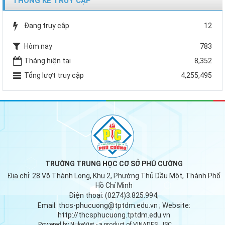
THỐNG KÊ TRUY CẬP
Đang truy cập
12
Hôm nay
783
Tháng hiện tại
8,352
Tổng lượt truy cập
4,255,495
TRƯỜNG TRUNG HỌC CƠ SỞ PHÚ CƯỜNG
Địa chỉ:
28 Võ Thành Long, Khu 2, Phường Thủ Dầu Một, Thành Phố
Hồ Chí Minh
Điện thoại:
(0274)3.825.994;
Email:
thcs-phucuong@tptdm.edu.vn
; Website:
http://thcsphucuong.tptdm.edu.vn
Powered by
NukeViet
- a product of
VINADES.,JSC