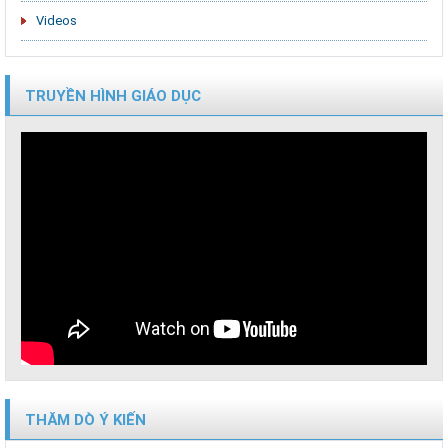
Videos
TRUYỀN HÌNH GIÁO DỤC
THĂM DÒ Ý KIẾN