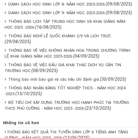
(09/08/2025)
DANH SÁCH HỌC SINH LỚP 8- NĂM HỌC 2025-2026
(09/08/2025)
DANH SÁCH HỌC SINH LỚP 9- NĂM HỌC 2025-2026
THÔNG BÁO LỊCH TẬP TRUNG HỌC SINH VÀ KHAI GIẢNG NĂM
(16/08/2025)
HỌC 2025 -2026
THÔNG BÁO NGHỈ LỄ QUỐC KHÁNH 2/9 VÀ LỊCH TRỰC
(29/08/2025)
THÔNG BÁO VỀ VIỆC KHÔNG NHẬN HOA TRONG CHƯƠNG TRÌNH
(04/09/2025)
LỄ KHAI GIẢNG NĂM HỌC 2025-2026
THÔNG BÁO VỀ VIỆC ĐẤU GIÁ KHAI THÁC DỊCH VỤ CĂN TIN
(08/09/2025)
TRƯỜNG HỌC
(30/09/2025)
Thông báo mời báo giá và các tiêu chí đánh giá
THÔNG BÁO NHẬN BẰNG TỐT NGHIỆP THCS - NĂM HỌC 2024
(15/10/2025)
-2025
BỘ TIÊU CHÍ XÂY DỰNG TRƯỜNG HỌC HẠNH PHÚC TẠI TRƯỜNG
(23/10/2025)
THCS PHÚ CƯỜNG - NĂM HỌC 2025 -2026
Những tin cũ hơn
THÔNG BÁO KẾT QUẢ THI TUYỂN SINH LỚP 6 TIẾNG ANH TĂNG
(13/06/2025)
CƯỜNG - NĂM HỌC 2025 -2026