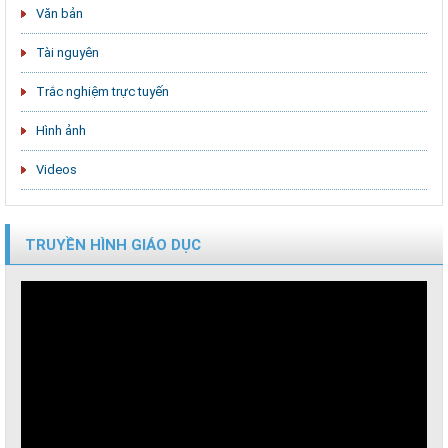
Văn bản
Tài nguyên
Trắc nghiệm trực tuyến
Hình ảnh
Videos
TRUYỀN HÌNH GIÁO DỤC