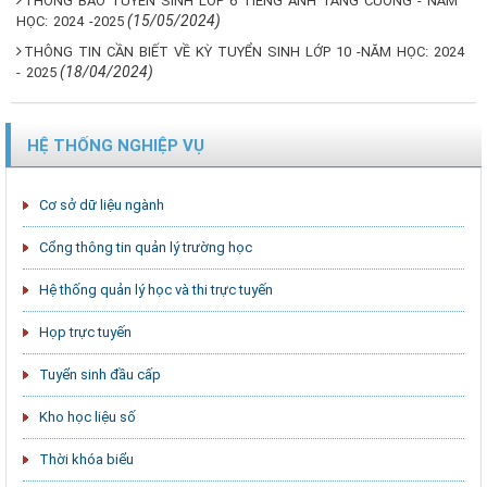
THÔNG BÁO TUYỂN SINH LỚP 6 TIẾNG ANH TĂNG CƯỜNG - NĂM
(15/05/2024)
HỌC: 2024 -2025
THÔNG TIN CẦN BIẾT VỀ KỲ TUYỂN SINH LỚP 10 -NĂM HỌC: 2024
(18/04/2024)
- 2025
HỆ THỐNG NGHIỆP VỤ
Cơ sở dữ liệu ngành
Cổng thông tin quản lý trường học
Hệ thống quản lý học và thi trực tuyến
Họp trực tuyến
Tuyển sinh đầu cấp
Kho học liệu số
Thời khóa biểu