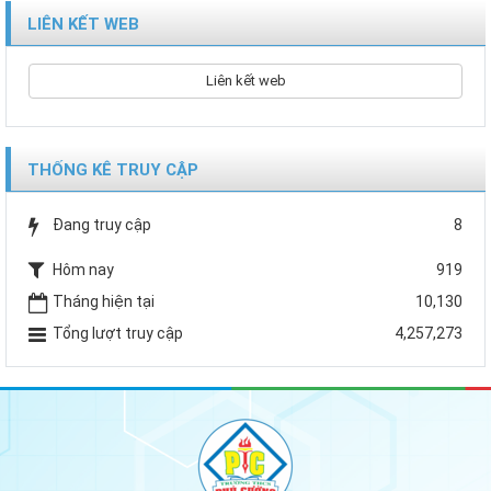
LIÊN KẾT WEB
Liên kết web
THỐNG KÊ TRUY CẬP
Đang truy cập
8
Hôm nay
919
Tháng hiện tại
10,130
Tổng lượt truy cập
4,257,273