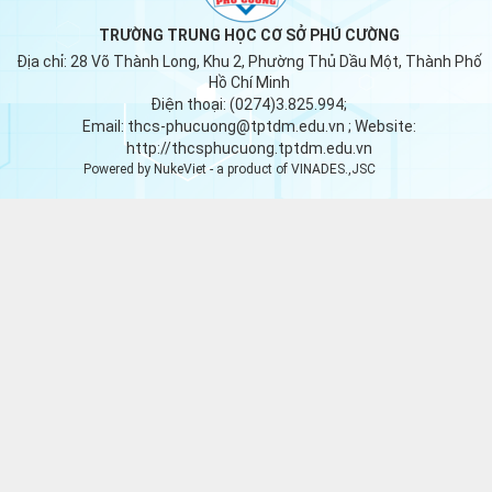
TRƯỜNG TRUNG HỌC CƠ SỞ PHÚ CƯỜNG
Địa chỉ:
28 Võ Thành Long, Khu 2, Phường Thủ Dầu Một, Thành Phố
Hồ Chí Minh
Điện thoại:
(0274)3.825.994;
Email:
thcs-phucuong@tptdm.edu.vn
; Website:
http://thcsphucuong.tptdm.edu.vn
Powered by
NukeViet
- a product of
VINADES.,JSC