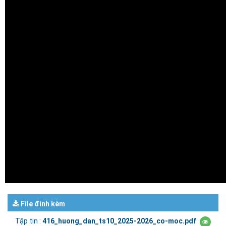
File đính kèm
Tập tin :
416_huong_dan_ts10_2025-2026_co-moc.pdf