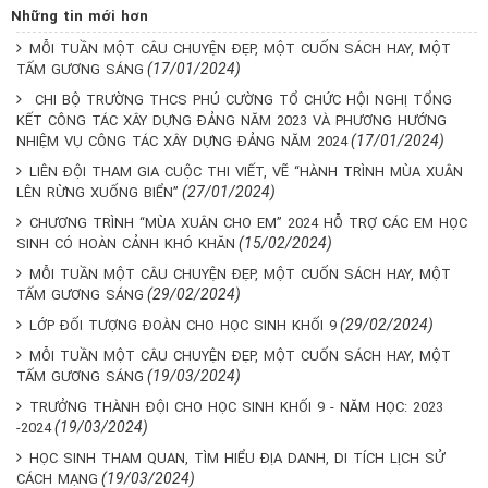
Những tin mới hơn
MỖI TUẦN MỘT CÂU CHUYỆN ĐẸP, MỘT CUỐN SÁCH HAY, MỘT
(17/01/2024)
TẤM GƯƠNG SÁNG
CHI BỘ TRƯỜNG THCS PHÚ CƯỜNG TỔ CHỨC HỘI NGHỊ TỔNG
KẾT CÔNG TÁC XÂY DỰNG ĐẢNG NĂM 2023 VÀ PHƯƠNG HƯỚNG
(17/01/2024)
NHIỆM VỤ CÔNG TÁC XÂY DỰNG ĐẢNG NĂM 2024
LIÊN ĐỘI THAM GIA CUỘC THI VIẾT, VẼ “HÀNH TRÌNH MÙA XUÂN
(27/01/2024)
LÊN RỪNG XUỐNG BIỂN”
CHƯƠNG TRÌNH “MÙA XUÂN CHO EM” 2024 HỖ TRỢ CÁC EM HỌC
(15/02/2024)
SINH CÓ HOÀN CẢNH KHÓ KHĂN
MỖI TUẦN MỘT CÂU CHUYỆN ĐẸP, MỘT CUỐN SÁCH HAY, MỘT
(29/02/2024)
TẤM GƯƠNG SÁNG
(29/02/2024)
LỚP ĐỐI TƯỢNG ĐOÀN CHO HỌC SINH KHỐI 9
MỖI TUẦN MỘT CÂU CHUYỆN ĐẸP, MỘT CUỐN SÁCH HAY, MỘT
(19/03/2024)
TẤM GƯƠNG SÁNG
TRƯỞNG THÀNH ĐỘI CHO HỌC SINH KHỐI 9 - NĂM HỌC: 2023
(19/03/2024)
-2024
HỌC SINH THAM QUAN, TÌM HIỂU ĐỊA DANH, DI TÍCH LỊCH SỬ
(19/03/2024)
CÁCH MẠNG