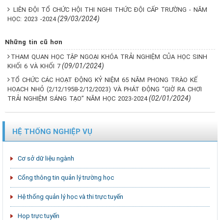
LIÊN ĐỘI TỔ CHỨC HỘI THI NGHI THỨC ĐỘI CẤP TRƯỜNG - NĂM
(29/03/2024)
HỌC: 2023 -2024
Những tin cũ hơn
THAM QUAN HỌC TẬP NGOẠI KHÓA TRẢI NGHIỆM CỦA HỌC SINH
(09/01/2024)
KHỐI 6 VÀ KHỐI 7
TỔ CHỨC CÁC HOẠT ĐỘNG KỶ NIỆM 65 NĂM PHONG TRÀO KẾ
HOẠCH NHỎ (2/12/1958-2/12/2023) VÀ PHÁT ĐỘNG “GIỜ RA CHƠI
(02/01/2024)
TRẢI NGHIỆM SÁNG TẠO” NĂM HỌC 2023-2024
HỆ THỐNG NGHIỆP VỤ
Cơ sở dữ liệu ngành
Cổng thông tin quản lý trường học
Hệ thống quản lý học và thi trực tuyến
Họp trực tuyến