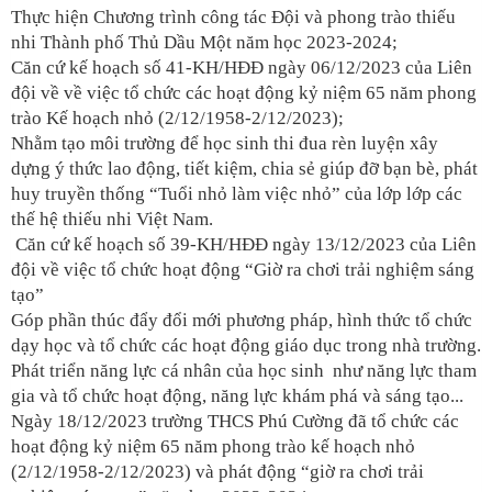
Thực hiện Chương trình công tác Đội và phong trào thiếu
nhi Thành phố Thủ Dầu Một năm học 2023-2024;
Căn cứ kế hoạch số 41-KH/HĐĐ ngày 06/12/2023 của Liên
đội về về việc
tổ chức các hoạt động kỷ niệm 65 năm phong
trào Kế hoạch nhỏ (2/12/1958-2/12/2023);
Nhằm tạo môi trường để học sinh thi đua rèn luyện xây
dựng ý thức lao động, tiết kiệm, chia sẻ giúp đỡ bạn bè, phát
huy truyền thống “Tuổi nhỏ làm việc nhỏ” của lớp lớp các
thế hệ thiếu nhi Việt Nam.
Căn cứ kế hoạch số 39-KH/HĐĐ ngày 13/12/2023 của Liên
đội về việc
tổ chức hoạt động “Giờ ra chơi trải nghiệm sáng
tạo”
Góp phần thúc đẩy đ
ổi mới phương pháp
, hình thức tổ chức
dạy học và tổ chức các hoạt động giáo dục trong nhà trường.
Phát triển năng lực
cá nhân của học sinh như
năng lực tham
gia và tổ chức hoạt động, năng lực khám phá và sáng tạo
...
Ngày 18/12/2023 trường THCS Phú Cường đã
tổ chức các
hoạt động kỷ niệm 65 năm phong trào kế hoạch nhỏ
(2/12/1958-2/12/2023) và phát động “giờ ra chơi trải