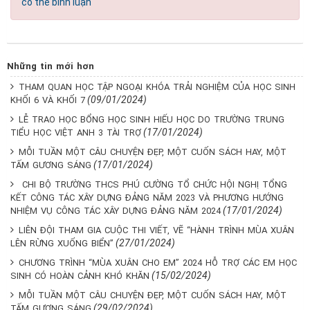
có thể bình luận
Những tin mới hơn
THAM QUAN HỌC TẬP NGOẠI KHÓA TRẢI NGHIỆM CỦA HỌC SINH
(09/01/2024)
KHỐI 6 VÀ KHỐI 7
LỄ TRAO HỌC BỔNG HỌC SINH HIẾU HỌC DO TRƯỜNG TRUNG
(17/01/2024)
TIỂU HỌC VIỆT ANH 3 TÀI TRỢ
MỖI TUẦN MỘT CÂU CHUYỆN ĐẸP, MỘT CUỐN SÁCH HAY, MỘT
(17/01/2024)
TẤM GƯƠNG SÁNG
CHI BỘ TRƯỜNG THCS PHÚ CƯỜNG TỔ CHỨC HỘI NGHỊ TỔNG
KẾT CÔNG TÁC XÂY DỰNG ĐẢNG NĂM 2023 VÀ PHƯƠNG HƯỚNG
(17/01/2024)
NHIỆM VỤ CÔNG TÁC XÂY DỰNG ĐẢNG NĂM 2024
LIÊN ĐỘI THAM GIA CUỘC THI VIẾT, VẼ “HÀNH TRÌNH MÙA XUÂN
(27/01/2024)
LÊN RỪNG XUỐNG BIỂN”
CHƯƠNG TRÌNH “MÙA XUÂN CHO EM” 2024 HỖ TRỢ CÁC EM HỌC
(15/02/2024)
SINH CÓ HOÀN CẢNH KHÓ KHĂN
MỖI TUẦN MỘT CÂU CHUYỆN ĐẸP, MỘT CUỐN SÁCH HAY, MỘT
(29/02/2024)
TẤM GƯƠNG SÁNG