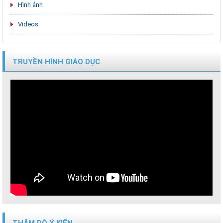
Hình ảnh
Videos
TRUYỀN HÌNH GIÁO DỤC
THĂM DÒ Ý KIẾN