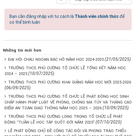
Bạn cần đăng nhập với tư cách là
Thành viên chính thức
để
có thể bình luận
Những tin mới hơn
(21/05/2025)
ĐẠI HỘI CHÁU NGOAN BÁC HỒ NĂM HỌC 2024-2025
TRƯỜNG THCS PHÚ CƯỜNG TỔ CHỨC LỄ TỔNG KẾT NĂM HỌC
(10/07/2025)
2024 – 2025
TRƯỜNG THCS PHÚ CƯỜNG KHAI GIẢNG NĂM HỌC MỚI 2025-2026
(06/09/2025)
TRƯỜNG THCS PHÚ CƯỜNG TỔ CHỨC LỄ PHÁT ĐỘNG HỌC SINH
CHẤP HÀNH PHÁP LUẬT VỀ PHÒNG, CHỐNG MA TÚY VÀ THÁNG CAO
(10/09/2025)
ĐIỂM AN TOÀN GIAO THÔNG NĂM HỌC 2025 – 2026
TRƯỜNG THCS PHÚ CƯỜNG LONG TRỌNG TỔ CHỨC LỄ PHÁT
(07/10/2025)
ĐỘNG “TUẦN LỄ HỌC TẬP SUỐT ĐỜI NĂM 2025”
LỄ PHÁT ĐỘNG CHỦ ĐỀ CÔNG TÁC ĐỘI VÀ PHONG TRÀO THIẾU