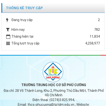
THỐNG KÊ TRUY CẬP
Đang truy cập
2
Hôm nay
782
Tháng hiện tại
11,834
Tổng lượt truy cập
4,258,977
TRƯỜNG TRUNG HỌC CƠ SỞ PHÚ CƯỜNG
Địa chỉ:
28 Võ Thành Long, Khu 2, Phường Thủ Dầu Một, Thành Phố
Hồ Chí Minh
Điện thoại:
(0274)3.825.994;
Email:
thcs-phucuong@tptdm.edu.vn
; Website: