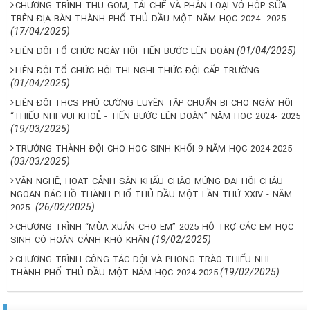
CHƯƠNG TRÌNH THU GOM, TÁI CHẾ VÀ PHÂN LOẠI VỎ HỘP SỮA
TRÊN ĐỊA BÀN THÀNH PHỐ THỦ DẦU MỘT NĂM HỌC 2024 -2025
(17/04/2025)
(01/04/2025)
LIÊN ĐỘI TỔ CHỨC NGÀY HỘI TIẾN BƯỚC LÊN ĐOÀN
LIÊN ĐỘI TỔ CHỨC HỘI THI NGHI THỨC ĐỘI CẤP TRƯỜNG
(01/04/2025)
LIÊN ĐỘI THCS PHÚ CƯỜNG LUYỆN TẬP CHUẨN BỊ CHO NGÀY HỘI
“THIẾU NHI VUI KHOẺ - TIẾN BƯỚC LÊN ĐOÀN” NĂM HỌC 2024- 2025
(19/03/2025)
TRƯỞNG THÀNH ĐỘI CHO HỌC SINH KHỐI 9 NĂM HỌC 2024-2025
(03/03/2025)
VĂN NGHỆ, HOẠT CẢNH SÂN KHẤU CHÀO MỪNG ĐẠI HỘI CHÁU
NGOAN BÁC HỒ THÀNH PHỐ THỦ DẦU MỘT LẦN THỨ XXIV - NĂM
(26/02/2025)
2025
CHƯƠNG TRÌNH “MÙA XUÂN CHO EM” 2025 HỖ TRỢ CÁC EM HỌC
(19/02/2025)
SINH CÓ HOÀN CẢNH KHÓ KHĂN
CHƯƠNG TRÌNH CÔNG TÁC ĐỘI VÀ PHONG TRÀO THIẾU NHI
(19/02/2025)
THÀNH PHỐ THỦ DẦU MỘT NĂM HỌC 2024-2025