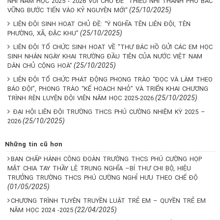
NHI NĂM HỌC 2025 - 2026 VỚI CHỦ ĐỀ "THIẾU NHI THÀNH PHỐ BÁC
(25/10/2025)
VỮNG BƯỚC TIẾN VÀO KỶ NGUYÊN MỚI"
LIÊN ĐỘI SINH HOẠT CHỦ ĐỀ: “Ý NGHĨA TÊN LIÊN ĐỘI, TÊN
(25/10/2025)
PHƯỜNG, XÃ, ĐẶC KHU”
LIÊN ĐỘI TỔ CHỨC SINH HOẠT VỀ "THƯ BÁC HỒ GỬI CÁC EM HỌC
SINH NHÂN NGÀY KHAI TRƯỜNG ĐẦU TIÊN CỦA NƯỚC VIỆT NAM
(25/10/2025)
DÂN CHỦ CỘNG HOÀ"
LIÊN ĐỘI TỔ CHỨC PHÁT ĐỘNG PHONG TRÀO “ĐỌC VÀ LÀM THEO
BÁO ĐỘI”, PHONG TRÀO “KẾ HOẠCH NHỎ” VÀ TRIỂN KHAI CHƯƠNG
(25/10/2025)
TRÌNH RÈN LUYỆN ĐỘI VIÊN NĂM HỌC 2025-2026
ĐẠI HỘI LIÊN ĐỘI TRƯỜNG THCS PHÚ CƯỜNG NHIỆM KỲ 2025 –
(25/10/2025)
2026
Những tin cũ hơn
BAN CHẤP HÀNH CÔNG ĐOÀN TRƯỜNG THCS PHÚ CƯỜNG HỌP
MẶT CHIA TAY THẦY LÊ TRUNG NGHĨA –BÍ THƯ CHI BỘ, HIỆU
TRƯỞNG TRƯỜNG THCS PHÚ CƯỜNG NGHỈ HƯU THEO CHẾ ĐỘ
(01/05/2025)
CHƯƠNG TRÌNH TUYÊN TRUYỀN LUẬT TRẺ EM – QUYỀN TRẺ EM
(22/04/2025)
NĂM HỌC 2024 -2025