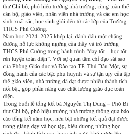
thư Chi bộ
, phó hiệu trưởng nhà trường; cùng toàn thể
cán bộ, giáo viên, nhân viên nhà trường và các em học
sinh xuất sắc, học sinh giỏi đến từ các lớp của Trường
THCS Phú Cường.
Năm học 2024–2025 khép lại, đánh dấu một chặng
đường nỗ lực không ngừng của thầy và trò trường
THCS Phú Cường trong hành trình “dạy tốt – học tốt –
rèn luyện toàn diện”. Với sự quan tâm chỉ đạo sát sao
của Phòng Giáo dục và Đào tạo TP. Thủ Dầu Một, sự
đồng hành của các bậc phụ huynh và sự tận tụy của tập
thể giáo viên, nhà trường đã đạt được nhiều thành tích
nổi bật, góp phần nâng cao chất lượng giáo dục toàn
diện.
Trong buổi lễ
tổng kết
bà Nguyễn Thị Dung – Phó Bí
thư Chi bộ, phó hiệu trưởng nhà trường
thông qua
báo
cáo tổng kết năm học, nêu bật những kết quả đạt được
trong giảng dạy và học tập, biểu dương những học
sinh đạt thành tích cao, học sinh vượt khó vươn lên,