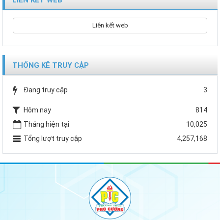
LIÊN KẾT WEB
Liên kết web
THỐNG KÊ TRUY CẬP
Đang truy cập
3
Hôm nay
814
Tháng hiện tại
10,025
Tổng lượt truy cập
4,257,168