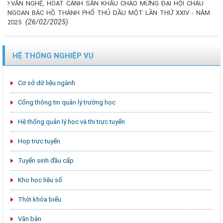
VĂN NGHỆ, HOẠT CẢNH SÂN KHẤU CHÀO MỪNG ĐẠI HỘI CHÁU
NGOAN BÁC HỒ THÀNH PHỐ THỦ DẦU MỘT LẦN THỨ XXIV - NĂM
(26/02/2025)
2025
HỆ THỐNG NGHIỆP VỤ
Cơ sở dữ liệu ngành
Cổng thông tin quản lý trường học
Hệ thống quản lý học và thi trực tuyến
Họp trực tuyến
Tuyển sinh đầu cấp
Kho học liệu số
Thời khóa biểu
Văn bản