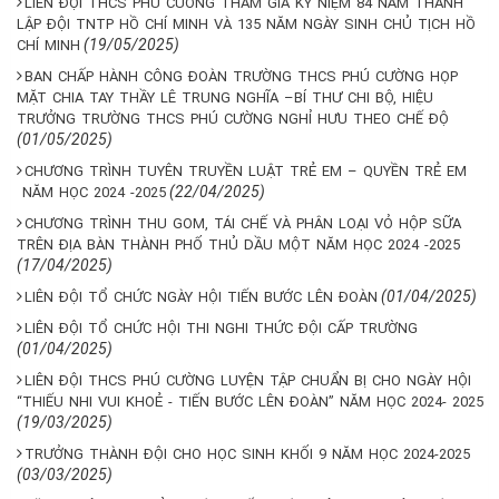
LIÊN ĐỘI THCS PHÚ CƯỜNG THAM GIA KỶ NIỆM 84 NĂM THÀNH
LẬP ĐỘI TNTP HỒ CHÍ MINH VÀ 135 NĂM NGÀY SINH CHỦ TỊCH HỒ
(19/05/2025)
CHÍ MINH
BAN CHẤP HÀNH CÔNG ĐOÀN TRƯỜNG THCS PHÚ CƯỜNG HỌP
MẶT CHIA TAY THẦY LÊ TRUNG NGHĨA –BÍ THƯ CHI BỘ, HIỆU
TRƯỞNG TRƯỜNG THCS PHÚ CƯỜNG NGHỈ HƯU THEO CHẾ ĐỘ
(01/05/2025)
CHƯƠNG TRÌNH TUYÊN TRUYỀN LUẬT TRẺ EM – QUYỀN TRẺ EM
(22/04/2025)
NĂM HỌC 2024 -2025
CHƯƠNG TRÌNH THU GOM, TÁI CHẾ VÀ PHÂN LOẠI VỎ HỘP SỮA
TRÊN ĐỊA BÀN THÀNH PHỐ THỦ DẦU MỘT NĂM HỌC 2024 -2025
(17/04/2025)
(01/04/2025)
LIÊN ĐỘI TỔ CHỨC NGÀY HỘI TIẾN BƯỚC LÊN ĐOÀN
LIÊN ĐỘI TỔ CHỨC HỘI THI NGHI THỨC ĐỘI CẤP TRƯỜNG
(01/04/2025)
LIÊN ĐỘI THCS PHÚ CƯỜNG LUYỆN TẬP CHUẨN BỊ CHO NGÀY HỘI
“THIẾU NHI VUI KHOẺ - TIẾN BƯỚC LÊN ĐOÀN” NĂM HỌC 2024- 2025
(19/03/2025)
TRƯỞNG THÀNH ĐỘI CHO HỌC SINH KHỐI 9 NĂM HỌC 2024-2025
(03/03/2025)