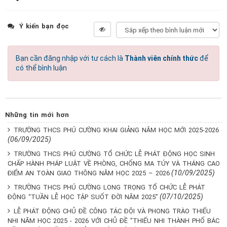
Ý kiến bạn đọc
Bạn cần đăng nhập với tư cách là
Thành viên chính thức
để
có thể bình luận
Những tin mới hơn
TRƯỜNG THCS PHÚ CƯỜNG KHAI GIẢNG NĂM HỌC MỚI 2025-2026
(06/09/2025)
TRƯỜNG THCS PHÚ CƯỜNG TỔ CHỨC LỄ PHÁT ĐỘNG HỌC SINH
CHẤP HÀNH PHÁP LUẬT VỀ PHÒNG, CHỐNG MA TÚY VÀ THÁNG CAO
(10/09/2025)
ĐIỂM AN TOÀN GIAO THÔNG NĂM HỌC 2025 – 2026
TRƯỜNG THCS PHÚ CƯỜNG LONG TRỌNG TỔ CHỨC LỄ PHÁT
(07/10/2025)
ĐỘNG “TUẦN LỄ HỌC TẬP SUỐT ĐỜI NĂM 2025”
LỄ PHÁT ĐỘNG CHỦ ĐỀ CÔNG TÁC ĐỘI VÀ PHONG TRÀO THIẾU
NHI NĂM HỌC 2025 - 2026 VỚI CHỦ ĐỀ "THIẾU NHI THÀNH PHỐ BÁC