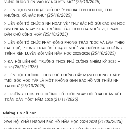
(25/10/2025)
VỮNG BƯỚC TIẾN VÀO KỶ NGUYÊN MỚI"
LIÊN ĐỘI SINH HOẠT CHỦ ĐỀ: “Ý NGHĨA TÊN LIÊN ĐỘI, TÊN
(25/10/2025)
PHƯỜNG, XÃ, ĐẶC KHU”
LIÊN ĐỘI TỔ CHỨC SINH HOẠT VỀ "THƯ BÁC HỒ GỬI CÁC EM HỌC
SINH NHÂN NGÀY KHAI TRƯỜNG ĐẦU TIÊN CỦA NƯỚC VIỆT NAM
(25/10/2025)
DÂN CHỦ CỘNG HOÀ"
LIÊN ĐỘI TỔ CHỨC PHÁT ĐỘNG PHONG TRÀO “ĐỌC VÀ LÀM THEO
BÁO ĐỘI”, PHONG TRÀO “KẾ HOẠCH NHỎ” VÀ TRIỂN KHAI CHƯƠNG
(25/10/2025)
TRÌNH RÈN LUYỆN ĐỘI VIÊN NĂM HỌC 2025-2026
ĐẠI HỘI LIÊN ĐỘI TRƯỜNG THCS PHÚ CƯỜNG NHIỆM KỲ 2025 –
(25/10/2025)
2026
LIÊN ĐỘI TRƯỜNG THCS PHÚ CƯỜNG ĐẨY MẠNH PHONG TRÀO:
“MỖI GÓC HỌC TẬP LÀ MỘT KHÔNG GIAN BÁC HỒ VỚI THIẾU NHI
(25/10/2025)
TẠI NHÀ”
TRƯỜNG THCS PHÚ CƯỜNG TỔ CHỨC NGÀY HỘI “ĐẠI ĐOÀN KẾT
(21/11/2025)
TOÀN DÂN TỘC” NĂM 2025
Những tin cũ hơn
(21/05/2025)
ĐẠI HỘI CHÁU NGOAN BÁC HỒ NĂM HỌC 2024-2025