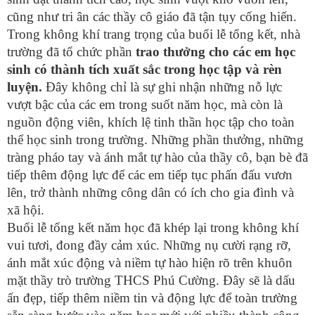
cũng như tri ân các thầy cô giáo đã tận tụy cống hiến.
Trong không khí trang trọng của buổi lễ tổng kết, nhà
trường đã tổ chức phần
trao thưởng cho các em học
sinh có thành tích xuất sắc trong học tập và rèn
luyện
.
Đây không chỉ là sự ghi nhận những nỗ lực
vượt bậc của các em trong suốt năm học, mà còn là
nguồn động viên, khích lệ tinh thần học tập cho toàn
thể học sinh trong trường. Những phần thưởng, những
tràng pháo tay và ánh mắt tự hào của thầy cô, bạn bè đã
tiếp thêm động lực để các em tiếp tục phấn đấu vươn
lên, trở thành những công dân có ích cho gia đình và
xã hội.
Buổi lễ tổng kết năm học đã khép lại trong không khí
vui tươi, đong đầy cảm xúc. Những nụ cười rạng rỡ,
ánh mắt xúc động và niềm tự hào hiện rõ trên khuôn
mặt thầy trò trường THCS Phú Cường. Đây sẽ là dấu
ấn đẹp, tiếp thêm niềm tin và động lực để toàn trường